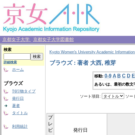
京都女子大学
京都女子大学図書館
検索
Kyoto Women's University Academic Information
ブラウズ : 著者 大西, 稚芽
詳細検索
ホーム
0-9
A
B
C
D
E
移動:
ブラウズ
あるいは、最初の数文
刊行物タイプ
ソート項目:
ソー
発行日
著者
タイトル
プ
レ
利用統計
ビ
発行日