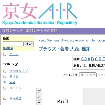
京都女子大学
京都女子大学図書館
検索
Kyoto Women's University Academic Information
ブラウズ : 著者 大西, 稚芽
詳細検索
ホーム
0-9
A
B
C
D
E
移動:
ブラウズ
あるいは、最初の数文
刊行物タイプ
ソート項目:
ソー
発行日
著者
タイトル
プ
レ
利用統計
ビ
発行日