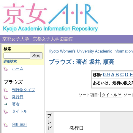
京都女子大学
京都女子大学図書館
検索
Kyoto Women's University Academic Information
ブラウズ : 著者 坂井, 順亮
詳細検索
ホーム
0-9
A
B
C
D
E
移動:
ブラウズ
あるいは、最初の数文
刊行物タイプ
ソート項目:
ソー
発行日
著者
タイトル
プ
レ
利用統計
ビ
発行日