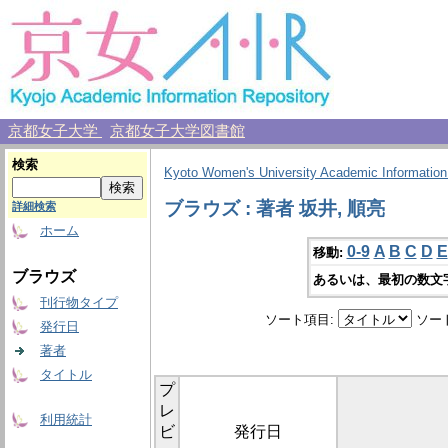
京都女子大学
京都女子大学図書館
検索
Kyoto Women's University Academic Information
ブラウズ : 著者 坂井, 順亮
詳細検索
ホーム
0-9
A
B
C
D
E
移動:
ブラウズ
あるいは、最初の数文
刊行物タイプ
ソート項目:
ソー
発行日
著者
タイトル
プ
レ
利用統計
ビ
発行日