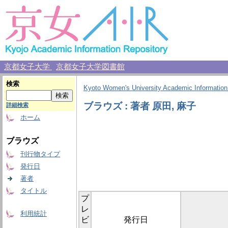
京都女子大学
京都女子大学図書館
検索
Kyoto Women's University Academic Information
ブラウズ : 著者 原田, 麻子
詳細検索
ホーム
ブラウズ
刊行物タイプ
発行日
著者
タイトル
プ
レ
利用統計
ビ
発行日