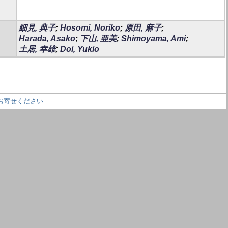
細見, 典子
;
Hosomi, Noriko
;
原田, 麻子
;
Harada, Asako
;
下山, 亜美
;
Shimoyama, Ami
;
土居, 幸雄
;
Doi, Yukio
お寄せください