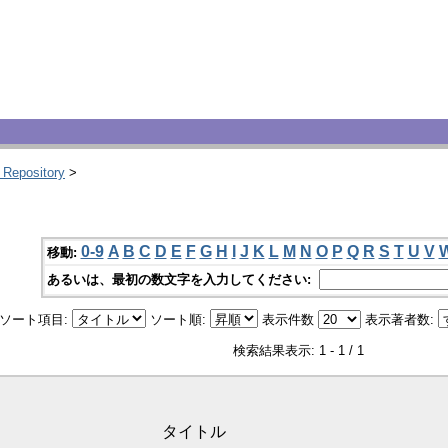
 Repository
>
0-9
A
B
C
D
E
F
G
H
I
J
K
L
M
N
O
P
Q
R
S
T
U
V
移動:
あるいは、最初の数文字を入力してください:
ソート項目:
ソート順:
表示件数
表示著者数:
検索結果表示: 1 - 1 / 1
タイトル