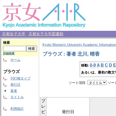
京都女子大学
京都女子大学図書館
検索
Kyoto Women's University Academic Information
ブラウズ : 著者 北川, 晴香
詳細検索
ホーム
0-9
A
B
C
D
E
移動:
ブラウズ
あるいは、最初の数文
刊行物タイプ
ソート項目:
ソー
発行日
著者
タイトル
プ
レ
利用統計
ビ
発行日