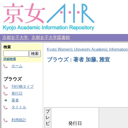
京都女子大学
京都女子大学図書館
検索
Kyoto Women's University Academic Information
ブラウズ : 著者 加藤, 雅宣
詳細検索
ホーム
ブラウズ
刊行物タイプ
発行日
著者
タイトル
プ
レ
利用統計
ビ
発行日