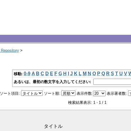
 Repository
>
0-9
A
B
C
D
E
F
G
H
I
J
K
L
M
N
O
P
Q
R
S
T
U
V
移動:
あるいは、最初の数文字を入力してください:
ソート項目:
ソート順:
表示件数
表示著者数:
検索結果表示: 1 - 1 / 1
タイトル