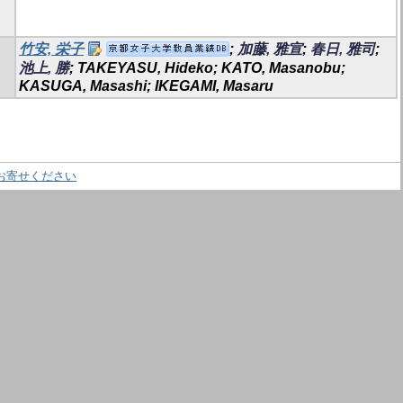
竹安, 栄子
;
加藤, 雅宣
;
春日, 雅司
;
池上, 勝
; TAKEYASU, Hideko; KATO, Masanobu;
KASUGA, Masashi; IKEGAMI, Masaru
お寄せください