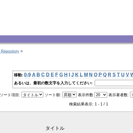
 Repository
>
0-9
A
B
C
D
E
F
G
H
I
J
K
L
M
N
O
P
Q
R
S
T
U
V
移動:
あるいは、最初の数文字を入力してください:
ソート項目:
ソート順:
表示件数
表示著者数:
検索結果表示: 1 - 1 / 1
タイトル