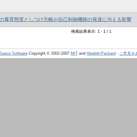
の養育態度としつけ方略が自己制御機能の発達に与える影響
検索結果表示: 1 - 1 / 1
Space Software
Copyright © 2002-2007
MIT
and
Hewlett-Packard
-
ご意見を