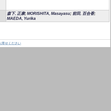
森下, 正康
;
MORISHITA, Masayasu
;
前田, 百合香
;
MAEDA, Yurika
お寄せください