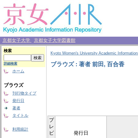
京都女子大学
京都女子大学図書館
検索
Kyoto Women's University Academic Information
ブラウズ : 著者 前田, 百合香
詳細検索
ホーム
ブラウズ
刊行物タイプ
発行日
著者
タイトル
プ
レ
利用統計
ビ
発行日