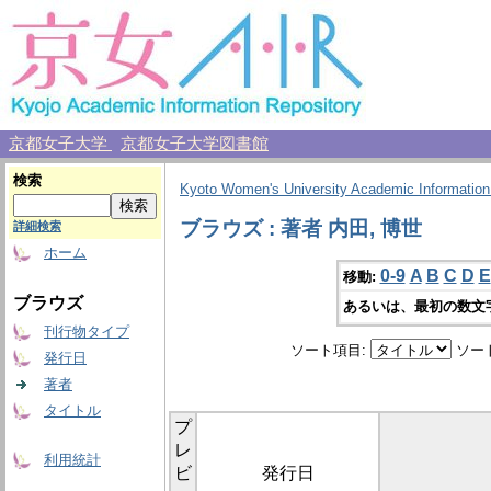
京都女子大学
京都女子大学図書館
検索
Kyoto Women's University Academic Information
ブラウズ : 著者 内田, 博世
詳細検索
ホーム
0-9
A
B
C
D
E
移動:
ブラウズ
あるいは、最初の数文
刊行物タイプ
ソート項目:
ソー
発行日
著者
タイトル
プ
レ
利用統計
ビ
発行日