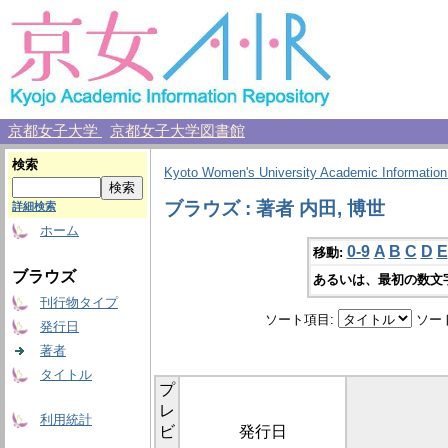
京都女子大学
京都女子大学図書館
検索
Kyoto Women's University Academic Information
ブラウズ : 著者 内田, 博世
詳細検索
ホーム
0-9
A
B
C
D
E
移動:
ブラウズ
あるいは、最初の数文
刊行物タイプ
ソート項目:
ソー
発行日
著者
タイトル
プ
レ
利用統計
ビ
発行日