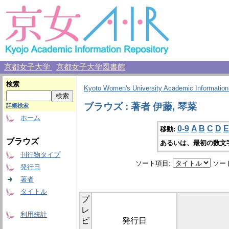
京都女子大学
京都女子大学図書館
検索
Kyoto Women's University Academic Information
ブラウズ : 著者 伊藤, 琴菜
詳細検索
ホーム
0-9
A
B
C
D
E
移動:
ブラウズ
あるいは、最初の数文
刊行物タイプ
ソート項目:
ソー
発行日
著者
タイトル
プ
レ
利用統計
ビ
発行日