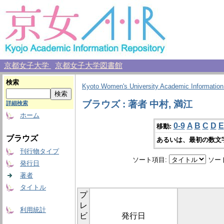
京都女子大学
京都女子大学図書館
検索
Kyoto Women's University Academic Information
ブラウズ : 著者 中村, 満江
詳細検索
ホーム
0-9
A
B
C
D
E
移動:
ブラウズ
あるいは、最初の数文
刊行物タイプ
ソート項目:
ソー
発行日
著者
タイトル
プ
レ
利用統計
ビ
発行日