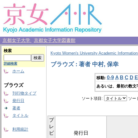
京都女子大学
京都女子大学図書館
検索
Kyoto Women's University Academic Information
ブラウズ : 著者 中村, 保幸
詳細検索
ホーム
0-9
A
B
C
D
E
移動:
ブラウズ
あるいは、最初の数文
刊行物タイプ
ソート項目:
ソー
発行日
著者
タイトル
プ
レ
利用統計
ビ
発行日