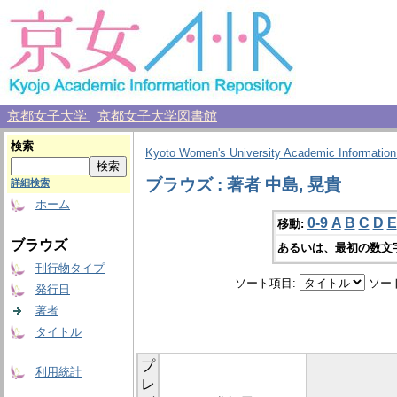
京都女子大学
京都女子大学図書館
検索
Kyoto Women's University Academic Information
ブラウズ : 著者 中島, 晃貴
詳細検索
ホーム
0-9
A
B
C
D
E
移動:
ブラウズ
あるいは、最初の数文
刊行物タイプ
ソート項目:
ソー
発行日
著者
タイトル
プ
利用統計
レ