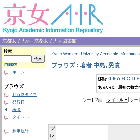
京都女子大学
京都女子大学図書館
検索
Kyoto Women's University Academic Information
ブラウズ : 著者 中島, 晃貴
詳細検索
ホーム
0-9
A
B
C
D
E
移動:
ブラウズ
あるいは、最初の数文
刊行物タイプ
ソート項目:
ソー
発行日
著者
タイトル
プ
利用統計
レ