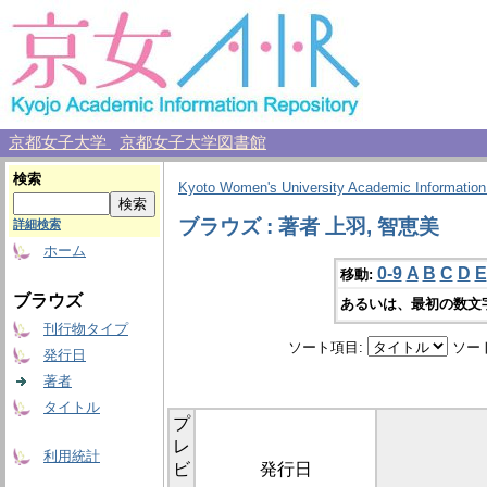
京都女子大学
京都女子大学図書館
検索
Kyoto Women's University Academic Information
ブラウズ : 著者 上羽, 智恵美
詳細検索
ホーム
0-9
A
B
C
D
E
移動:
ブラウズ
あるいは、最初の数文
刊行物タイプ
ソート項目:
ソー
発行日
著者
タイトル
プ
レ
利用統計
ビ
発行日