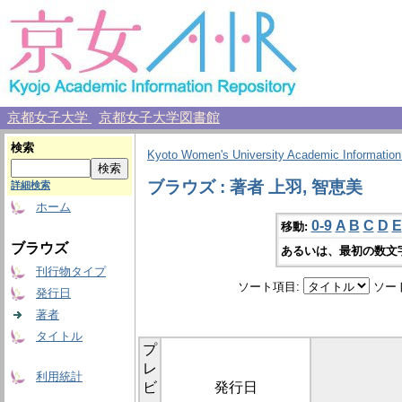
京都女子大学
京都女子大学図書館
検索
Kyoto Women's University Academic Information
ブラウズ : 著者 上羽, 智恵美
詳細検索
ホーム
0-9
A
B
C
D
E
移動:
ブラウズ
あるいは、最初の数文
刊行物タイプ
ソート項目:
ソー
発行日
著者
タイトル
プ
レ
利用統計
ビ
発行日