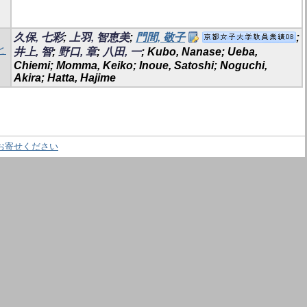
久保, 七彩
;
上羽, 智恵美
;
門間, 敬子
;
と
井上, 智
;
野口, 章
;
八田, 一
; Kubo, Nanase; Ueba,
Chiemi; Momma, Keiko; Inoue, Satoshi; Noguchi,
Akira; Hatta, Hajime
お寄せください