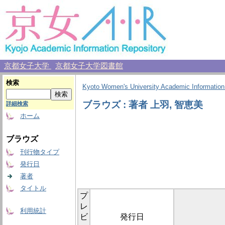
京都女子大学
京都女子大学図書館
検索
Kyoto Women's University Academic Information
ブラウズ : 著者 上羽, 智恵美
詳細検索
ホーム
ブラウズ
刊行物タイプ
発行日
著者
タイトル
プ
レ
利用統計
ビ
発行日