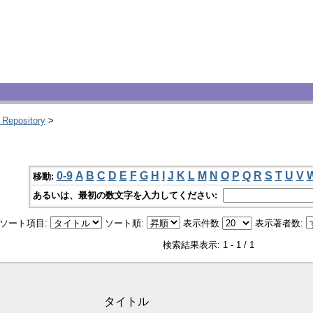
 Repository
>
0-9
A
B
C
D
E
F
G
H
I
J
K
L
M
N
O
P
Q
R
S
T
U
V
移動:
あるいは、最初の数文字を入力してください:
ソート項目:
ソート順:
表示件数
表示著者数:
検索結果表示: 1 - 1 / 1
タイトル