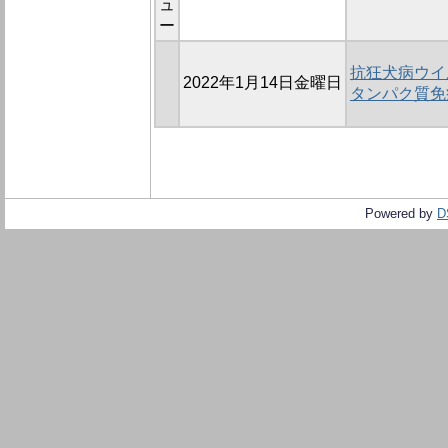
ュ
ー
抗狂犬病ウイル
2022年1月14日金曜日
タンパク質免
Powered by
D