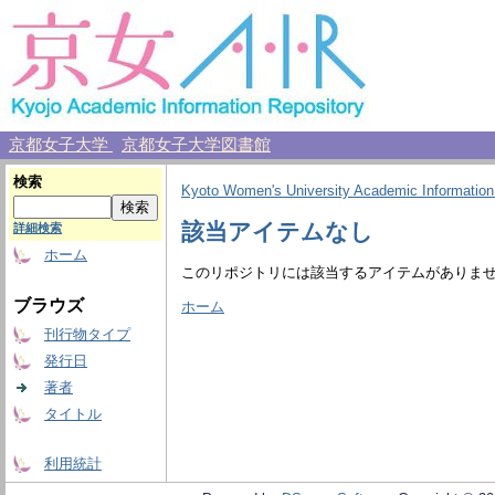
京都女子大学
京都女子大学図書館
検索
Kyoto Women's University Academic Information
該当アイテムなし
詳細検索
ホーム
このリポジトリには該当するアイテムがありま
ブラウズ
ホーム
刊行物タイプ
発行日
著者
タイトル
利用統計