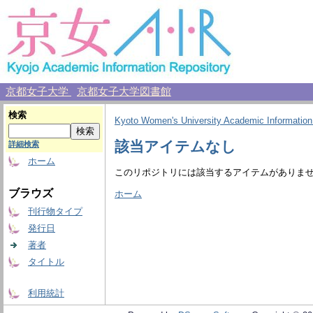
京都女子大学
京都女子大学図書館
検索
Kyoto Women's University Academic Information
該当アイテムなし
詳細検索
ホーム
このリポジトリには該当するアイテムがありま
ブラウズ
ホーム
刊行物タイプ
発行日
著者
タイトル
利用統計