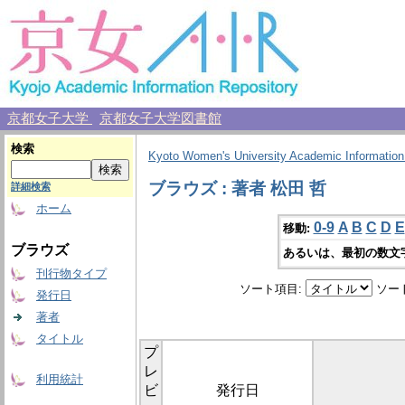
京都女子大学
京都女子大学図書館
検索
Kyoto Women's University Academic Information
ブラウズ : 著者 松田 哲
詳細検索
ホーム
0-9
A
B
C
D
E
移動:
ブラウズ
あるいは、最初の数文
刊行物タイプ
ソート項目:
ソー
発行日
著者
タイトル
プ
レ
利用統計
ビ
発行日