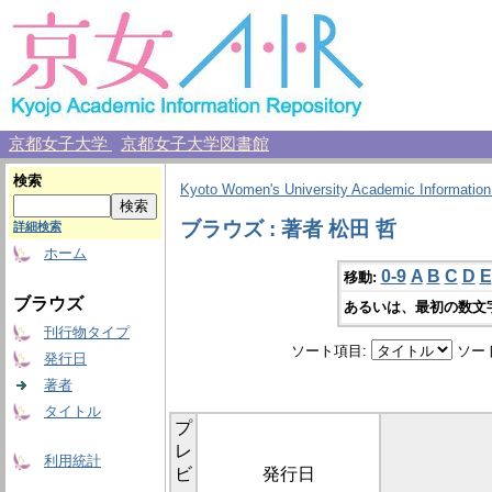
京都女子大学
京都女子大学図書館
検索
Kyoto Women's University Academic Information
ブラウズ : 著者 松田 哲
詳細検索
ホーム
0-9
A
B
C
D
E
移動:
ブラウズ
あるいは、最初の数文
刊行物タイプ
ソート項目:
ソー
発行日
著者
タイトル
プ
レ
利用統計
ビ
発行日