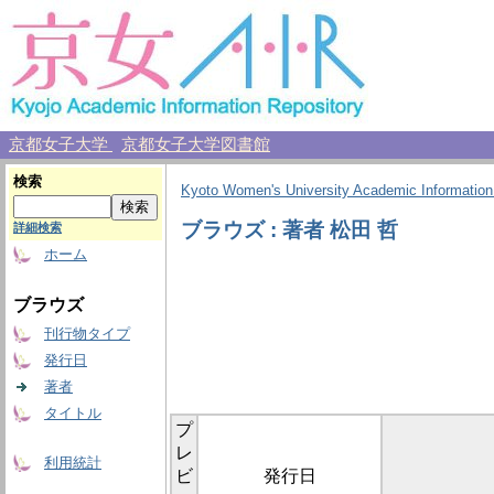
京都女子大学
京都女子大学図書館
検索
Kyoto Women's University Academic Information
ブラウズ : 著者 松田 哲
詳細検索
ホーム
ブラウズ
刊行物タイプ
発行日
著者
タイトル
プ
レ
利用統計
ビ
発行日