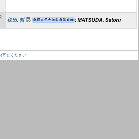
際
松田, 哲
; MATSUDA, Satoru
お寄せください