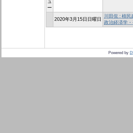
ュ
ー
川田侃 : 
2020年3月15日日曜日
政治経済学・
Powered by
D