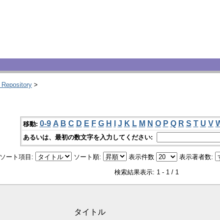
 Repository
>
0-9
A
B
C
D
E
F
G
H
I
J
K
L
M
N
O
P
Q
R
S
T
U
V
移動:
あるいは、最初の数文字を入力してください:
ソート項目:
ソート順:
表示件数
表示著者数:
検索結果表示: 1 - 1 / 1
タイトル