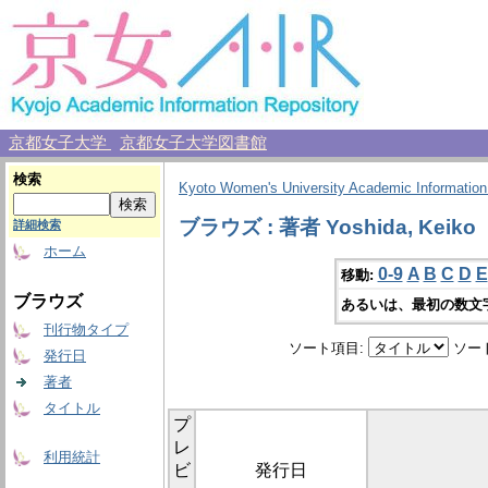
京都女子大学
京都女子大学図書館
検索
Kyoto Women's University Academic Information
ブラウズ : 著者 Yoshida, Keiko
詳細検索
ホーム
0-9
A
B
C
D
E
移動:
ブラウズ
あるいは、最初の数文
刊行物タイプ
ソート項目:
ソー
発行日
著者
タイトル
プ
レ
利用統計
ビ
発行日