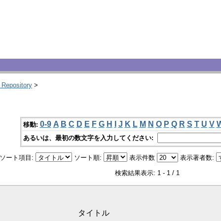
 Repository
>
0-9
A
B
C
D
E
F
G
H
I
J
K
L
M
N
O
P
Q
R
S
T
U
V
移動:
あるいは、最初の数文字を入力してください:
ソート項目:
ソート順:
表示件数
表示著者数:
検索結果表示: 1 - 1 / 1
タイトル