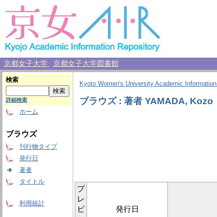
京都女子大学
京都女子大学図書館
検索
Kyoto Women's University Academic Information
ブラウズ : 著者 YAMADA, Kozo
詳細検索
ホーム
ブラウズ
刊行物タイプ
発行日
著者
タイトル
プ
レ
利用統計
ビ
発行日