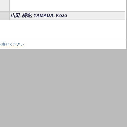
山田, 耕造
;
YAMADA, Kozo
お寄せください