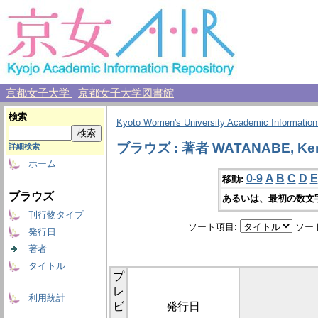
京都女子大学
京都女子大学図書館
検索
Kyoto Women's University Academic Information
ブラウズ : 著者 WATANABE, Ken
詳細検索
ホーム
0-9
A
B
C
D
E
移動:
ブラウズ
あるいは、最初の数文
刊行物タイプ
ソート項目:
ソー
発行日
著者
タイトル
プ
レ
利用統計
ビ
発行日