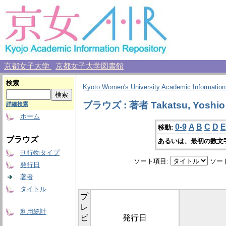
京都女子大学
京都女子大学図書館
検索
Kyoto Women's University Academic Information
ブラウズ : 著者 Takatsu, Yoshio
詳細検索
ホーム
0-9
A
B
C
D
E
移動:
ブラウズ
あるいは、最初の数文
刊行物タイプ
ソート項目:
ソー
発行日
著者
タイトル
プ
レ
利用統計
ビ
発行日