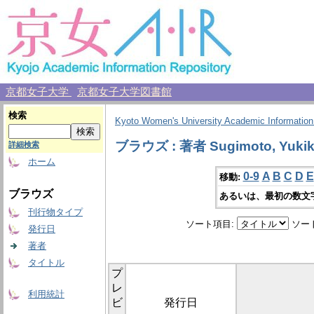
京都女子大学
京都女子大学図書館
検索
Kyoto Women's University Academic Information
ブラウズ : 著者 Sugimoto, Yuki
詳細検索
ホーム
0-9
A
B
C
D
E
移動:
ブラウズ
あるいは、最初の数文
刊行物タイプ
ソート項目:
ソー
発行日
著者
タイトル
プ
レ
利用統計
ビ
発行日