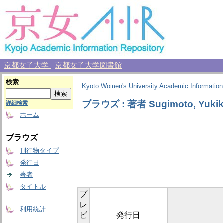
京都女子大学
京都女子大学図書館
検索
Kyoto Women's University Academic Information
ブラウズ : 著者 Sugimoto, Yuki
詳細検索
ホーム
ブラウズ
刊行物タイプ
発行日
著者
タイトル
プ
レ
利用統計
ビ
発行日