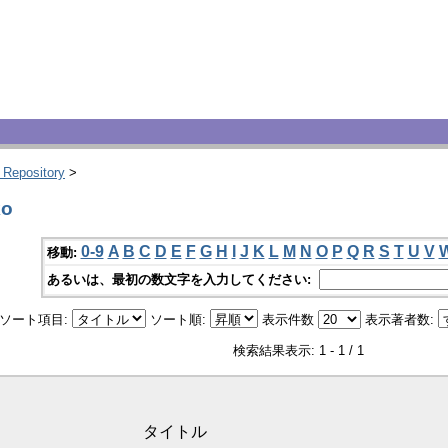
 Repository
>
ko
0-9
A
B
C
D
E
F
G
H
I
J
K
L
M
N
O
P
Q
R
S
T
U
V
移動:
あるいは、最初の数文字を入力してください:
ソート項目:
ソート順:
表示件数
表示著者数:
検索結果表示: 1 - 1 / 1
タイトル