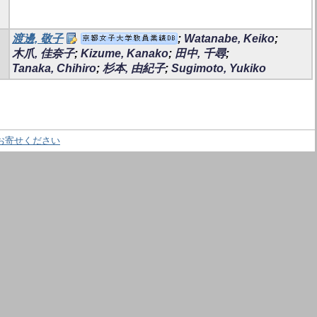
渡邊, 敬子
;
Watanabe, Keiko
;
木爪, 佳奈子
;
Kizume, Kanako
;
田中, 千尋
;
Tanaka, Chihiro
;
杉本, 由紀子
;
Sugimoto, Yukiko
お寄せください