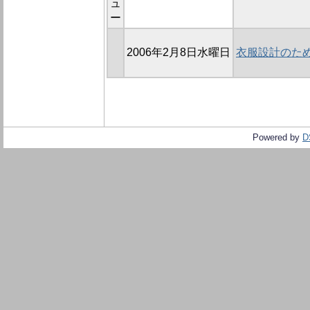
ュ
ー
2006年2月8日水曜日
衣服設計のた
Powered by
D