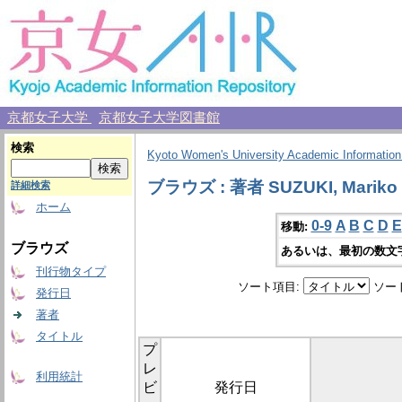
京都女子大学
京都女子大学図書館
検索
Kyoto Women's University Academic Information
ブラウズ : 著者 SUZUKI, Mariko
詳細検索
ホーム
0-9
A
B
C
D
E
移動:
ブラウズ
あるいは、最初の数文
刊行物タイプ
ソート項目:
ソー
発行日
著者
タイトル
プ
レ
利用統計
ビ
発行日