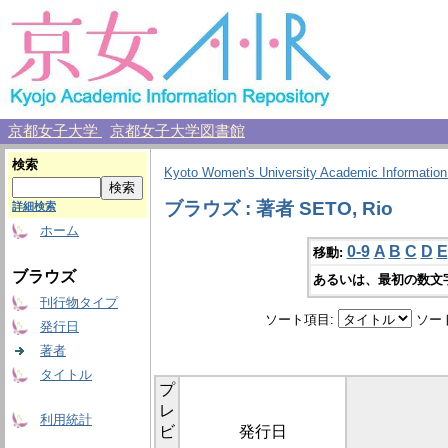
京都女子大学
京都女子大学図書館
検索
Kyoto Women's University Academic Information
ブラウズ : 著者 SETO, Rio
詳細検索
ホーム
0-9
A
B
C
D
E
移動:
ブラウズ
あるいは、最初の数文
刊行物タイプ
ソート項目:
ソー
発行日
著者
タイトル
プ
レ
利用統計
ビ
発行日