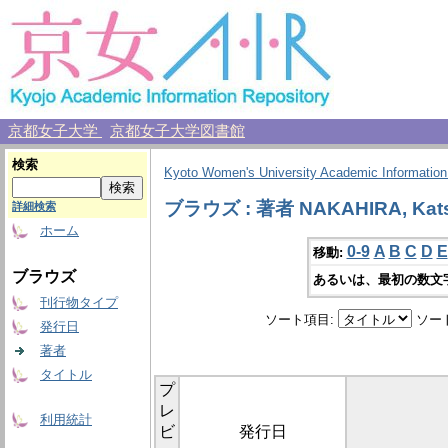
京都女子大学
京都女子大学図書館
検索
Kyoto Women's University Academic Information
ブラウズ : 著者 NAKAHIRA, Kat
詳細検索
ホーム
0-9
A
B
C
D
E
移動:
ブラウズ
あるいは、最初の数文
刊行物タイプ
ソート項目:
ソー
発行日
著者
タイトル
プ
レ
利用統計
ビ
発行日