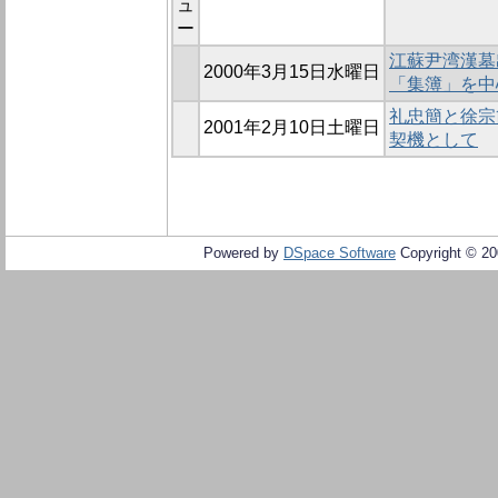
ュ
ー
江蘇尹湾漢墓
2000年3月15日水曜日
「集簿」を中
礼忠簡と徐宗
2001年2月10日土曜日
契機として
Powered by
DSpace Software
Copyright © 2