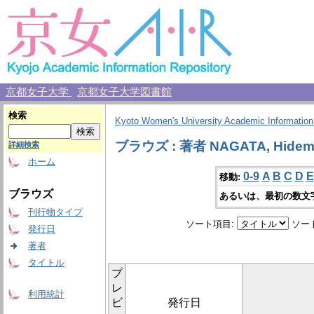
京都女子大学
京都女子大学図書館
検索
Kyoto Women's University Academic Information
ブラウズ : 著者 NAGATA, Hidem
詳細検索
ホーム
0-9
A
B
C
D
E
移動:
ブラウズ
あるいは、最初の数文
刊行物タイプ
ソート項目:
ソー
発行日
著者
タイトル
プ
レ
利用統計
ビ
発行日