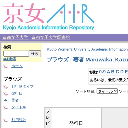
京都女子大学
京都女子大学図書館
検索
Kyoto Women's University Academic Information
ブラウズ : 著者 Maruwaka, Kaz
詳細検索
ホーム
0-9
A
B
C
D
E
移動:
ブラウズ
あるいは、最初の数文
刊行物タイプ
ソート項目:
ソー
発行日
著者
タイトル
プ
レ
利用統計
ビ
発行日