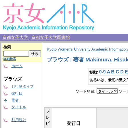
京都女子大学
京都女子大学図書館
検索
Kyoto Women's University Academic Information
ブラウズ : 著者 Makimura, Hisa
詳細検索
ホーム
0-9
A
B
C
D
E
移動:
ブラウズ
あるいは、最初の数文
刊行物タイプ
ソート項目:
ソー
発行日
著者
タイトル
プ
レ
利用統計
ビ
発行日