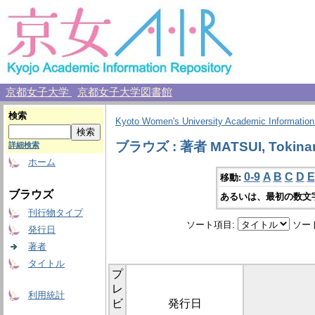
京都女子大学
京都女子大学図書館
検索
Kyoto Women's University Academic Information
ブラウズ : 著者 MATSUI, Tokinar
詳細検索
ホーム
0-9
A
B
C
D
E
移動:
ブラウズ
あるいは、最初の数文
刊行物タイプ
ソート項目:
ソー
発行日
著者
タイトル
プ
レ
利用統計
ビ
発行日