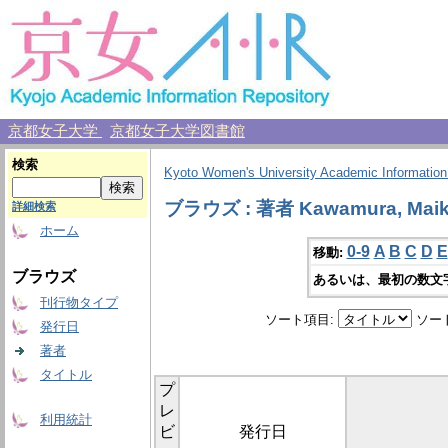
京都女子大学
京都女子大学図書館
検索
Kyoto Women's University Academic Information
ブラウズ : 著者 Kawamura, Mai
詳細検索
ホーム
0-9
A
B
C
D
E
移動:
ブラウズ
あるいは、最初の数文
刊行物タイプ
ソート項目:
ソー
発行日
著者
タイトル
プ
レ
利用統計
ビ
発行日