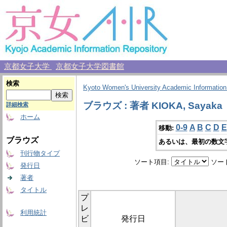
京都女子大学
京都女子大学図書館
検索
Kyoto Women's University Academic Information
ブラウズ : 著者 KIOKA, Sayaka
詳細検索
ホーム
0-9
A
B
C
D
E
移動:
ブラウズ
あるいは、最初の数文
刊行物タイプ
ソート項目:
ソー
発行日
著者
タイトル
プ
レ
利用統計
ビ
発行日