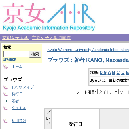
京都女子大学
京都女子大学図書館
検索
Kyoto Women's University Academic Information
ブラウズ : 著者 KANO, Naosada
詳細検索
ホーム
0-9
A
B
C
D
E
移動:
ブラウズ
あるいは、最初の数文
刊行物タイプ
ソート項目:
ソー
発行日
著者
タイトル
プ
レ
利用統計
ビ
発行日