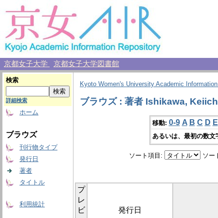
京都女子大学
京都女子大学図書館
検索
Kyoto Women's University Academic Information
ブラウズ : 著者 Ishikawa, Keiich
詳細検索
ホーム
0-9
A
B
C
D
E
移動:
ブラウズ
あるいは、最初の数文
刊行物タイプ
ソート項目:
ソー
発行日
著者
タイトル
プ
レ
利用統計
ビ
発行日