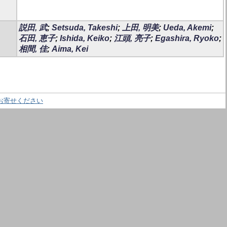
説田, 武
;
Setsuda, Takeshi
;
上田, 明美
;
Ueda, Akemi
;
石田, 恵子
;
Ishida, Keiko
;
江頭, 亮子
;
Egashira, Ryoko
;
相間, 佳
;
Aima, Kei
お寄せください