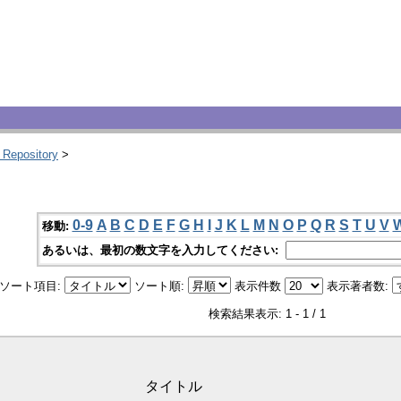
 Repository
>
0-9
A
B
C
D
E
F
G
H
I
J
K
L
M
N
O
P
Q
R
S
T
U
V
移動:
あるいは、最初の数文字を入力してください:
ソート項目:
ソート順:
表示件数
表示著者数:
検索結果表示: 1 - 1 / 1
タイトル