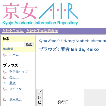
京都女子大学
京都女子大学図書館
検索
Kyoto Women's University Academic Information
ブラウズ : 著者 Ishida, Keiko
詳細検索
ホーム
ブラウズ
刊行物タイプ
発行日
著者
タイトル
プ
レ
利用統計
ビ
発行日