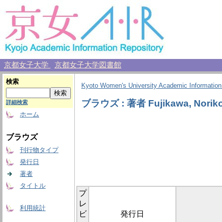
京都女子大学
京都女子大学図書館
検索
Kyoto Women's University Academic Information
ブラウズ : 著者 Fujikawa, Norik
詳細検索
ホーム
ブラウズ
刊行物タイプ
発行日
著者
タイトル
プ
レ
利用統計
ビ
発行日