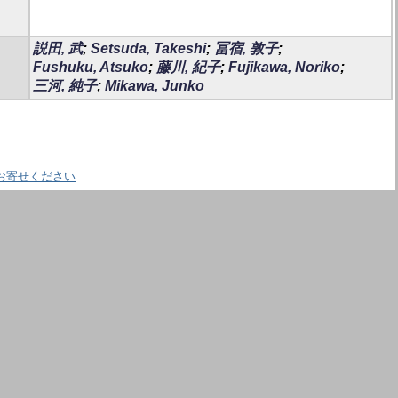
説田, 武
;
Setsuda, Takeshi
;
冨宿, 敦子
;
Fushuku, Atsuko
;
藤川, 紀子
;
Fujikawa, Noriko
;
三河, 純子
;
Mikawa, Junko
お寄せください