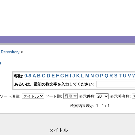
 Repository
>
o
0-9
A
B
C
D
E
F
G
H
I
J
K
L
M
N
O
P
Q
R
S
T
U
V
移動:
あるいは、最初の数文字を入力してください:
ソート項目:
ソート順:
表示件数
表示著者数:
検索結果表示: 1 - 1 / 1
タイトル