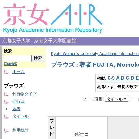
京都女子大学
京都女子大学図書館
検索
Kyoto Women's University Academic Information
ブラウズ : 著者 FUJITA, Momok
詳細検索
ホーム
0-9
A
B
C
D
E
移動:
ブラウズ
あるいは、最初の数文
刊行物タイプ
ソート項目:
ソー
発行日
著者
タイトル
プ
レ
利用統計
ビ
発行日