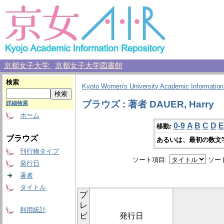
京都女子大学
京都女子大学図書館
検索
Kyoto Women's University Academic Information
ブラウズ : 著者 DAUER, Harry
詳細検索
ホーム
0-9
A
B
C
D
E
移動:
ブラウズ
あるいは、最初の数文
刊行物タイプ
ソート項目:
ソー
発行日
著者
タイトル
プ
レ
利用統計
ビ
発行日