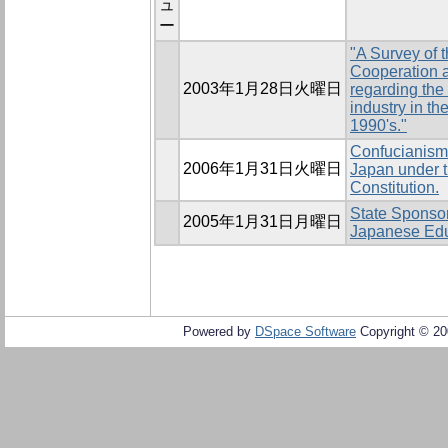
ュ
ー
"A Survey of 
Cooperation 
2003年1月28日火曜日
regarding the 
industry in t
1990's."
Confucianism 
2006年1月31日火曜日
Japan under t
Constitution.
State Sponsor
2005年1月31日月曜日
Japanese Edu
Powered by
DSpace Software
Copyright © 2