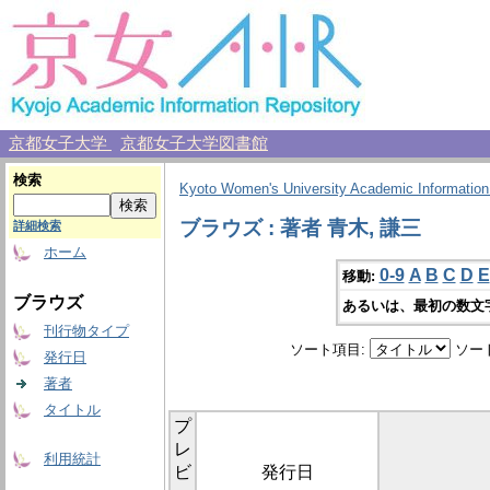
京都女子大学
京都女子大学図書館
検索
Kyoto Women's University Academic Information
ブラウズ : 著者 青木, 謙三
詳細検索
ホーム
0-9
A
B
C
D
E
移動:
ブラウズ
あるいは、最初の数文
刊行物タイプ
ソート項目:
ソー
発行日
著者
タイトル
プ
レ
利用統計
ビ
発行日