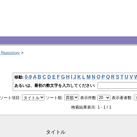
 Repository
>
0-9
A
B
C
D
E
F
G
H
I
J
K
L
M
N
O
P
Q
R
S
T
U
V
移動:
あるいは、最初の数文字を入力してください:
ソート項目:
ソート順:
表示件数
表示著者数:
検索結果表示: 1 - 1 / 1
タイトル