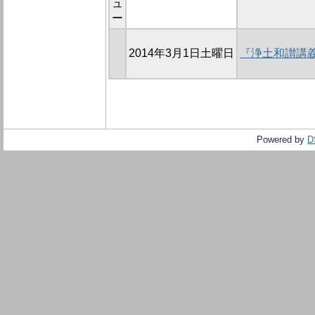
ュ
ー
2014年3月1日土曜日
『浄土和讃講
Powered by
D