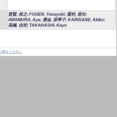
普賢, 保之
;
FUGEN, Yasuyuki
;
粟村, 亜矢
;
AWAMURA, Aya
;
雁金, 亜季子
;
KARIGANE, Akiko
;
高橋, 佳世
;
TAKAHASHI, Kayo
お寄せください