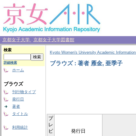
京都女子大学
京都女子大学図書館
検索
Kyoto Women's University Academic Information
ブラウズ : 著者 雁金, 亜季子
詳細検索
ホーム
ブラウズ
刊行物タイプ
発行日
著者
タイトル
プ
レ
利用統計
ビ
発行日