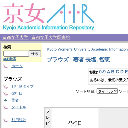
京都女子大学
京都女子大学図書館
検索
Kyoto Women's University Academic Information
ブラウズ : 著者 長塩, 智恵
詳細検索
ホーム
0-9
A
B
C
D
E
移動:
ブラウズ
あるいは、最初の数文
刊行物タイプ
ソート項目:
ソー
発行日
著者
タイトル
プ
レ
利用統計
ビ
発行日