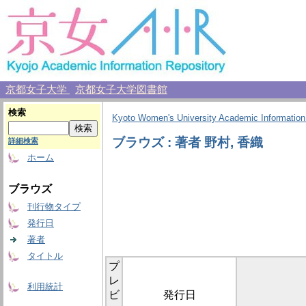
京都女子大学
京都女子大学図書館
検索
Kyoto Women's University Academic Information
ブラウズ : 著者 野村, 香織
詳細検索
ホーム
ブラウズ
刊行物タイプ
発行日
著者
タイトル
プ
レ
利用統計
ビ
発行日