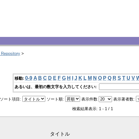
 Repository
>
0-9
A
B
C
D
E
F
G
H
I
J
K
L
M
N
O
P
Q
R
S
T
U
V
移動:
あるいは、最初の数文字を入力してください:
ソート項目:
ソート順:
表示件数
表示著者数:
検索結果表示: 1 - 1 / 1
タイトル