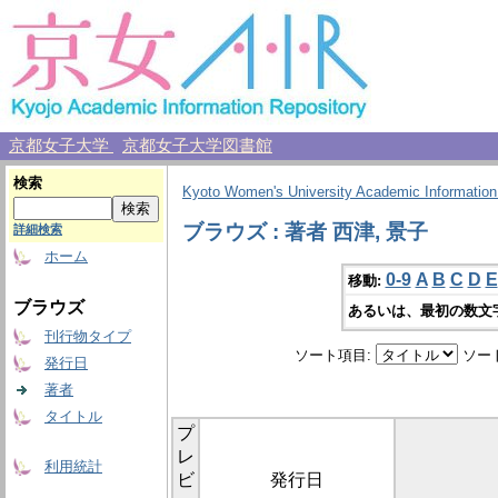
京都女子大学
京都女子大学図書館
検索
Kyoto Women's University Academic Information
ブラウズ : 著者 西津, 景子
詳細検索
ホーム
0-9
A
B
C
D
E
移動:
ブラウズ
あるいは、最初の数文
刊行物タイプ
ソート項目:
ソー
発行日
著者
タイトル
プ
レ
利用統計
ビ
発行日