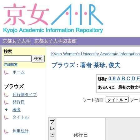
京都女子大学
京都女子大学図書館
検索
Kyoto Women's University Academic Information
ブラウズ : 著者 茶珍, 俊夫
詳細検索
ホーム
0-9
A
B
C
D
E
移動:
ブラウズ
あるいは、最初の数文
刊行物タイプ
ソート項目:
ソー
発行日
著者
タイトル
プ
レ
利用統計
ビ
発行日